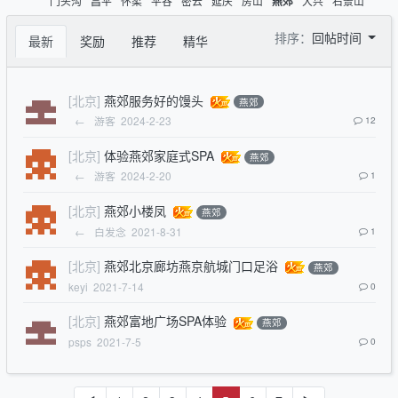
门头沟
昌平
怀柔
平谷
密云
延庆
房山
大兴
石景山
燕郊
排序：
回帖时间
最新
奖励
推荐
精华
[北京]
燕郊服务好的馒头
燕郊
←
游客
2024-2-23
12
[北京]
体验燕郊家庭式SPA
燕郊
←
游客
2024-2-20
1
[北京]
燕郊小楼凤
燕郊
←
白发念
2021-8-31
1
[北京]
燕郊北京廊坊燕京航城门口足浴
燕郊
keyi
2021-7-14
0
[北京]
燕郊富地广场SPA体验
燕郊
psps
2021-7-5
0