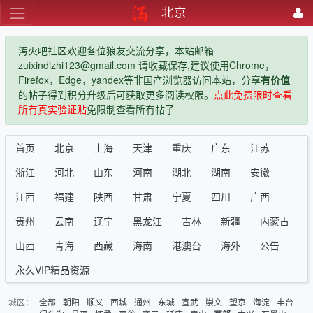
北京
泻火吧社区欢迎各位狼友交流分享，本站邮箱
zuixindizhi123@gmail.com 请收藏保存,建议使用Chrome，
Firefox，Edge，yandex等非国产浏览器访问本站，分享
有价值
的帖子得到积分升级后可获取更多阅读权限。
点此免费限时查看
所有真实验证贴
免限制查看所有帖子
首页
北京
上海
天津
重庆
广东
江苏
浙江
河北
山东
河南
湖北
湖南
安徽
江西
福建
陕西
甘肃
宁夏
四川
广西
贵州
云南
辽宁
黑龙江
吉林
新疆
内蒙古
山西
青海
西藏
海南
港澳台
海外
公告
永久VIP精品资源
城区：
全部
朝阳
顺义
西城
通州
东城
宣武
崇文
望京
海淀
丰台