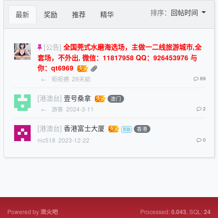
排序：
回帖时间
最新
奖励
推荐
精华
[公告]
全国莞式水磨海选场，主做一二线旅游城市,全
套场，不外出, 微信：11817958 QQ：926453976 与
你：qt6969
←
呃呃德
29天前
89
[港澳台]
壹号桑拿
澳门
←
游客
2024-3-11
2
[港澳台]
香港富士大厦
香港
nic518
2023-12-22
0
Powered by
Processed:
, SQL:
泄火吧
0.043
24