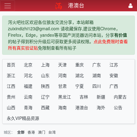
港澳台
泻火吧社区欢迎各位狼友交流分享，本站邮箱
zuixindizhi123@gmail.com 请收藏保存,建议使用Chrome，
Firefox，Edge，yandex等非国产浏览器访问本站，分享
有价值
的帖子得到积分升级后可获取更多阅读权限。
点此免费限时查看
所有真实验证贴
免限制查看所有帖子
首页
北京
上海
天津
重庆
广东
江苏
浙江
河北
山东
河南
湖北
湖南
安徽
江西
福建
陕西
甘肃
宁夏
四川
广西
贵州
云南
辽宁
黑龙江
吉林
新疆
内蒙古
山西
青海
西藏
海南
港澳台
海外
公告
永久VIP精品资源
城区：
香港
澳门
台湾
全部