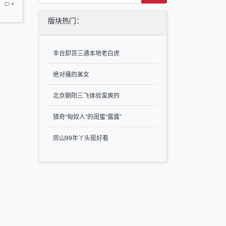
4
版块热门：
丰台卸货三通本地老白虎
绝对骚的美女
北京朝阳三飞体验蛮爽的
猎奇“匈奴人”的闺蜜“露露”
房山99年丫头挺好看