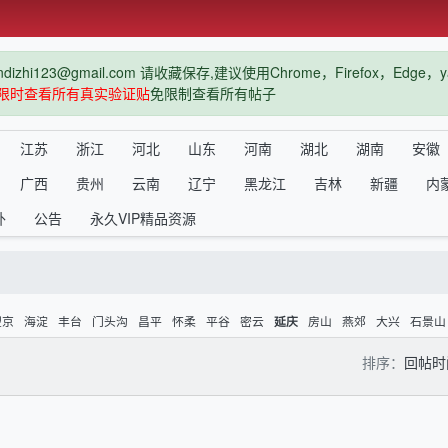
hi123@gmail.com 请收藏保存,建议使用Chrome，Firefox，Ed
限时查看所有真实验证贴
免限制查看所有帖子
江苏
浙江
河北
山东
河南
湖北
湖南
安徽
广西
贵州
云南
辽宁
黑龙江
吉林
新疆
内
外
公告
永久VIP精品资源
望京
海淀
丰台
门头沟
昌平
怀柔
平谷
密云
房山
燕郊
大兴
石景山
延庆
排序：
回帖