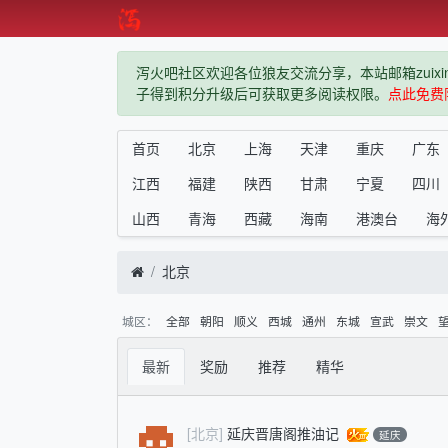
泻火吧社区欢迎各位狼友交流分享，本站邮箱zuixindiz
子得到积分升级后可获取更多阅读权限。
点此免费
首页
北京
上海
天津
重庆
广东
江西
福建
陕西
甘肃
宁夏
四川
山西
青海
西藏
海南
港澳台
海
北京
城区：
全部
朝阳
顺义
西城
通州
东城
宣武
崇文
最新
奖励
推荐
精华
[北京]
延庆晋唐阁推油记
延庆