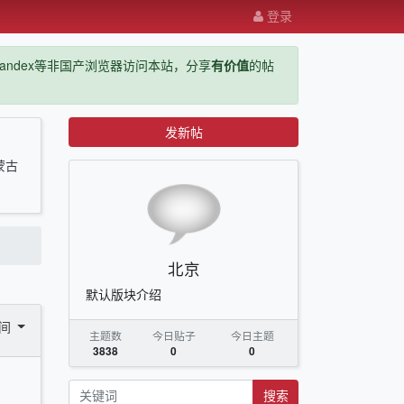
登录
ge，yandex等非国产浏览器访问本站，分享
有价值
的帖
发新帖
蒙古
北京
默认版块介绍
时间
主题数
今日贴子
今日主题
3838
0
0
搜索