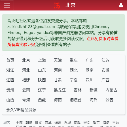
北京
泻火吧社区欢迎各位狼友交流分享，本站邮箱
zuixindizhi123@gmail.com 请收藏保存,建议使用Chrome，
Firefox，Edge，yandex等非国产浏览器访问本站，分享
有价值
的帖子得到积分升级后可获取更多阅读权限。
点此免费限时查看
所有真实验证贴
免限制查看所有帖子
首页
北京
上海
天津
重庆
广东
江苏
浙江
河北
山东
河南
湖北
湖南
安徽
江西
福建
陕西
甘肃
宁夏
四川
广西
贵州
云南
辽宁
黑龙江
吉林
新疆
内蒙古
山西
青海
西藏
海南
港澳台
海外
公告
永久VIP精品资源
城区：
全部
朝阳
顺义
西城
通州
东城
宣武
崇文
望京
海淀
丰台