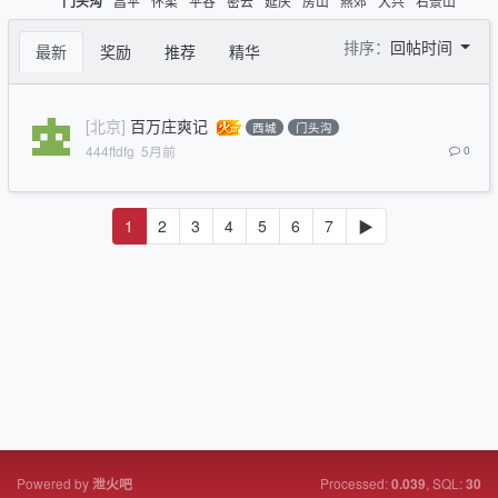
昌平
怀柔
平谷
密云
延庆
房山
燕郊
大兴
石景山
门头沟
排序：
回帖时间
最新
奖励
推荐
精华
[北京]
百万庄爽记
西城
门头沟
444ftdfg
5月前
0
1
2
3
4
5
6
7
▶
Powered by
Processed:
, SQL:
泄火吧
0.039
30