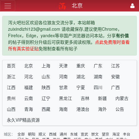
北京
泻火吧社区欢迎各位狼友交流分享，本站邮箱
zuixindizhi123@gmail.com 请收藏保存,建议使用Chrome，
Firefox，Edge，yandex等非国产浏览器访问本站，分享
有价值
的帖子得到积分升级后可获取更多阅读权限。
点此免费限时查看
所有真实验证贴
免限制查看所有帖子
首页
北京
上海
天津
重庆
广东
江苏
浙江
河北
山东
河南
湖北
湖南
安徽
江西
福建
陕西
甘肃
宁夏
四川
广西
贵州
云南
辽宁
黑龙江
吉林
新疆
内蒙古
山西
青海
西藏
海南
港澳台
海外
公告
永久VIP精品资源
城区：
全部
朝阳
顺义
西城
通州
东城
宣武
崇文
望京
海淀
丰台