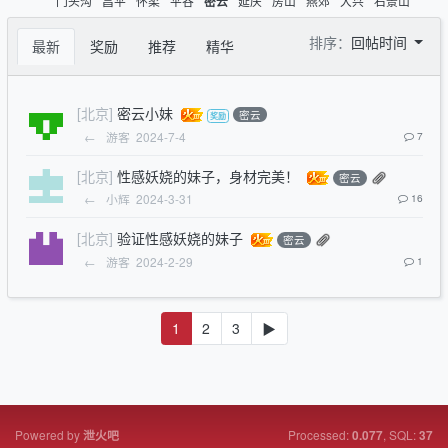
门头沟
昌平
怀柔
平谷
延庆
房山
燕郊
大兴
石景山
密云
排序：
回帖时间
最新
奖励
推荐
精华
[北京]
密云小妹
密云
←
游客
2024-7-4
7
[北京]
性感妖娆的妹子，身材完美！
密云
←
小辉
2024-3-31
16
[北京]
验证性感妖娆的妹子
密云
←
游客
2024-2-29
1
1
2
3
▶
Powered by
Processed:
, SQL:
泄火吧
0.077
37