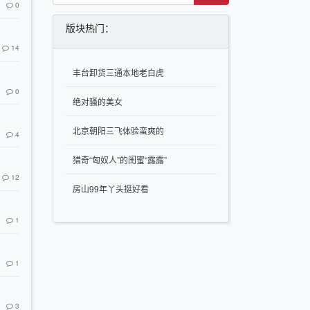
0
版块热门：
14
丰台卸货三通本地老白虎
0
绝对骚的美女
北京朝阳三飞体验蛮爽的
4
猎奇“匈奴人”的闺蜜“露露”
12
房山99年丫头挺好看
1
1
3