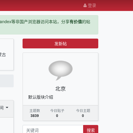
登录
ge，yandex等非国产浏览器访问本站，分享
有价值
的帖
发新帖
蒙古
北京
默认版块介绍
时间
主题数
今日贴子
今日主题
3839
0
0
搜索