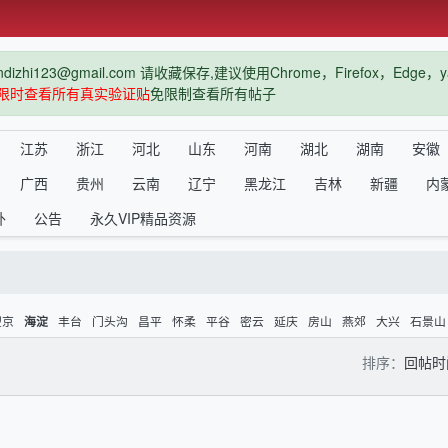
hi123@gmail.com 请收藏保存,建议使用Chrome，Firefox，Ed
限时查看所有真实验证贴
免限制查看所有帖子
江苏
浙江
河北
山东
河南
湖北
湖南
安徽
广西
贵州
云南
辽宁
黑龙江
吉林
新疆
内
外
公告
永久VIP精品资源
望京
丰台
门头沟
昌平
怀柔
平谷
密云
延庆
房山
燕郊
大兴
石景山
海淀
排序：
回帖