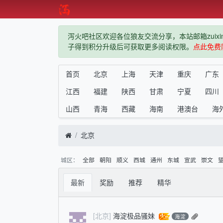
泻火吧社区欢迎各位狼友交流分享，本站邮箱zuixindiz
子得到积分升级后可获取更多阅读权限。
点此免费
首页
北京
上海
天津
重庆
广东
江西
福建
陕西
甘肃
宁夏
四川
山西
青海
西藏
海南
港澳台
海
北京
城区：
全部
朝阳
顺义
西城
通州
东城
宣武
崇文
最新
奖励
推荐
精华
[北京]
海淀极品骚妹
海淀