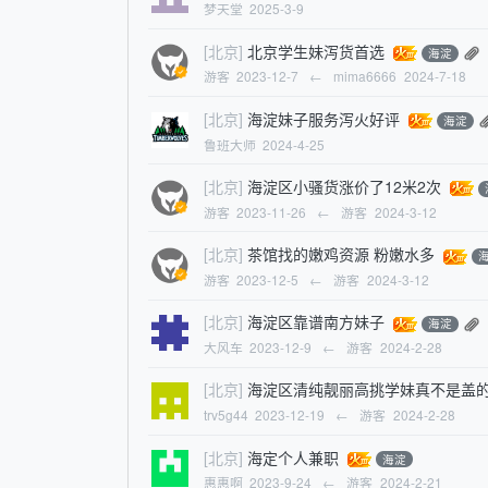
梦天堂
2025-3-9
[北京]
北京学生妹泻货首选
海淀
游客
2023-12-7
←
mima6666
2024-7-18
[北京]
海淀妹子服务泻火好评
海淀
鲁班大师
2024-4-25
[北京]
海淀区小骚货涨价了12米2次
游客
2023-11-26
←
游客
2024-3-12
[北京]
茶馆找的嫩鸡资源 粉嫩水多
游客
2023-12-5
←
游客
2024-3-12
[北京]
海淀区靠谱南方妹子
海淀
大风车
2023-12-9
←
游客
2024-2-28
[北京]
海淀区清纯靓丽高挑学妹真不是盖
trv5g44
2023-12-19
←
游客
2024-2-28
[北京]
海定个人兼职
海淀
惠惠啊
2023-9-24
←
游客
2024-2-21