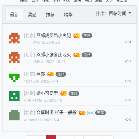
门头沟
昌平
怀柔
平谷
密云
延庆
房山
大兴
石景山
燕郊
排序：
回帖时间
最新
奖励
推荐
精华
[北京]
燕郊成员路小爽记
燕郊
←
游客
2023-6-26
4
[北京]
燕郊小张各庄泄火
燕郊
←
几把大
2022-10-23
1
[北京]
燕郊
燕郊
123456li
2022-7-14
0
[北京]
娇小可爱型
燕郊
小鱼不吃鱼
2022-6-13
0
[北京]
会催时间 样子一般般
燕郊
winner616
2022-6-4
0