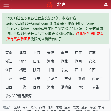
北京
泻火吧社区欢迎各位狼友交流分享，本站邮箱
zuixindizhi123@gmail.com 请收藏保存,建议使用Chrome，
Firefox，Edge，yandex等非国产浏览器访问本站，分享
有价值
的帖子得到积分升级后可获取更多阅读权限。
点此免费限时查看
所有真实验证贴
免限制查看所有帖子
首页
北京
上海
天津
重庆
广东
江苏
浙江
河北
山东
河南
湖北
湖南
安徽
江西
福建
陕西
甘肃
宁夏
四川
广西
贵州
云南
辽宁
黑龙江
吉林
新疆
内蒙古
山西
青海
西藏
海南
港澳台
海外
公告
永久VIP精品资源
城区：
全部
朝阳
顺义
西城
通州
东城
宣武
崇文
望京
海淀
丰台