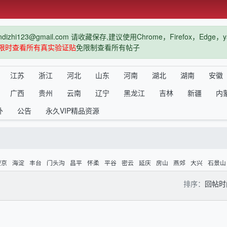
hi123@gmail.com 请收藏保存,建议使用Chrome，Firefox，Ed
限时查看所有真实验证贴
免限制查看所有帖子
江苏
浙江
河北
山东
河南
湖北
湖南
安徽
广西
贵州
云南
辽宁
黑龙江
吉林
新疆
内
外
公告
永久VIP精品资源
望京
海淀
丰台
门头沟
昌平
怀柔
平谷
密云
延庆
房山
燕郊
大兴
石景山
排序：
回帖