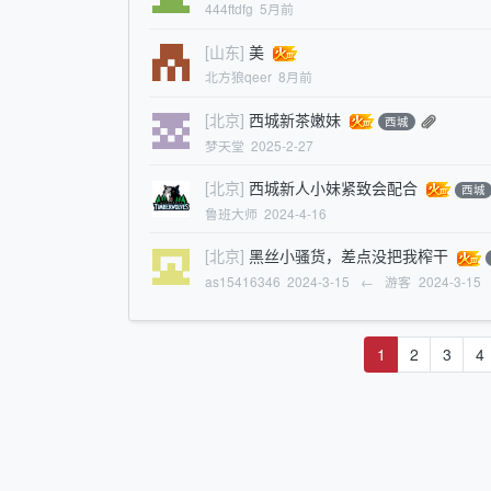
444ftdfg
5月前
[山东]
美
北方狼qeer
8月前
[北京]
西城新茶嫩妹
西城
梦天堂
2025-2-27
[北京]
西城新人小妹紧致会配合
西城
鲁班大师
2024-4-16
[北京]
黑丝小骚货，差点没把我榨干
as15416346
2024-3-15
←
游客
2024-3-15
1
2
3
4