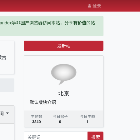
登录
ge，yandex等非国产浏览器访问本站，分享
有价值
的帖
发新帖
蒙古
北京
默认版块介绍
时间
主题数
今日贴子
今日主题
3840
0
1
搜索