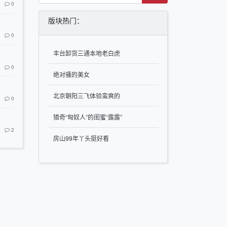
0
版块热门：
0
丰台卸货三通本地老白虎
0
绝对骚的美女
北京朝阳三飞体验蛮爽的
0
猎奇“匈奴人”的闺蜜“露露”
2
房山99年丫头挺好看