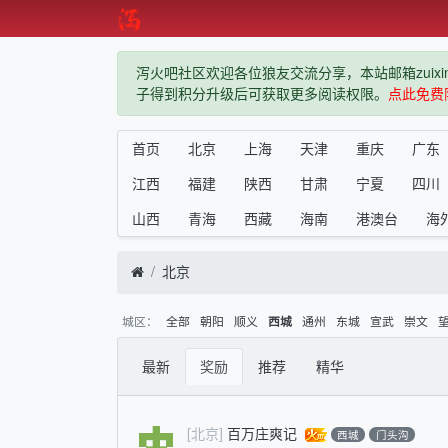
泻火吧社区欢迎各位狼友交流分享，本站邮箱zuixindiz
子得到积分升级后可获取更多阅读权限。
点此免费
首页
北京
上海
天津
重庆
广东
江西
福建
陕西
甘肃
宁夏
四川
山西
青海
西藏
海南
港澳台
海
北京
城区：
全部
朝阳
顺义
通州
东城
宣武
崇文
西城
最新
奖励
推荐
精华
[北京]
百万庄爽记
西城
门头沟