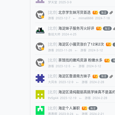
梦天堂
2025-3-9
[北京]
北京学生妹泻货首选
海淀
游客
2023-12-7
←
mima6666
2024-7-18
[北京]
海淀妹子服务泻火好评
海淀
鲁班大师
2024-4-25
[北京]
海淀区小骚货涨价了12米2次
游客
2023-11-26
←
游客
2024-3-12
[北京]
茶馆找的嫩鸡资源 粉嫩水多
游客
2023-12-5
←
游客
2024-3-12
[北京]
海淀区靠谱南方妹子
海淀
大风车
2023-12-9
←
游客
2024-2-28
[北京]
海淀区清纯靓丽高挑学妹真不是盖
trv5g44
2023-12-19
←
游客
2024-2-28
[北京]
海定个人兼职
海淀
惠惠啊
2023-9-24
←
游客
2024-2-21