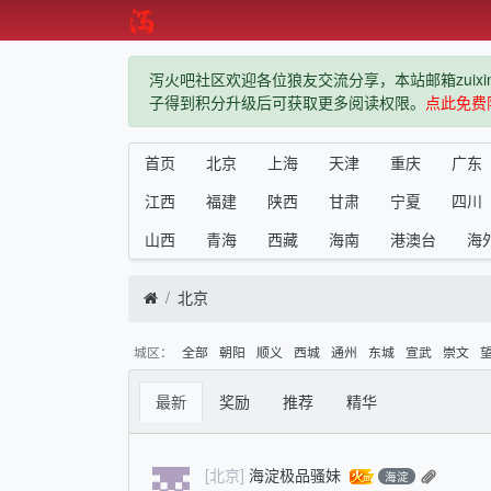
泻火吧社区欢迎各位狼友交流分享，本站邮箱zuixindiz
子得到积分升级后可获取更多阅读权限。
点此免费
首页
北京
上海
天津
重庆
广东
江西
福建
陕西
甘肃
宁夏
四川
山西
青海
西藏
海南
港澳台
海
北京
城区：
全部
朝阳
顺义
西城
通州
东城
宣武
崇文
最新
奖励
推荐
精华
[北京]
海淀极品骚妹
海淀