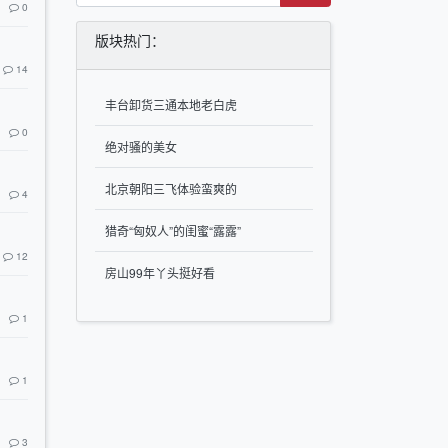
0
版块热门：
14
丰台卸货三通本地老白虎
0
绝对骚的美女
北京朝阳三飞体验蛮爽的
4
猎奇“匈奴人”的闺蜜“露露”
12
房山99年丫头挺好看
1
1
3