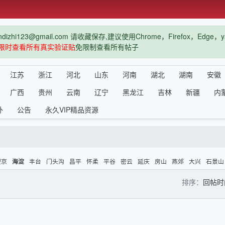
hi123@gmail.com 请收藏保存,建议使用Chrome，Firefox，Ed
限时查看所有真实验证贴
免限制查看所有帖子
江苏
浙江
河北
山东
河南
湖北
湖南
安徽
广西
贵州
云南
辽宁
黑龙江
吉林
新疆
内
外
公告
永久VIP精品资源
望京
丰台
门头沟
昌平
怀柔
平谷
密云
延庆
房山
燕郊
大兴
石景山
海淀
排序：
回帖