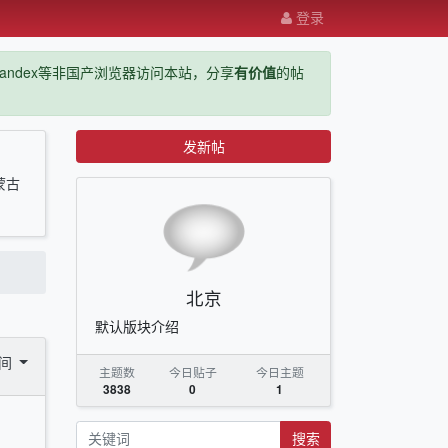
登录
ge，yandex等非国产浏览器访问本站，分享
有价值
的帖
发新帖
蒙古
北京
默认版块介绍
时间
主题数
今日贴子
今日主题
3838
0
1
搜索