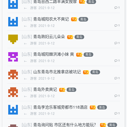
[山东]
青岛台西二路丰满女按摩
青岛
←
游客
2021-9-12
1
[山东]
青岛城阳农大不爽记
青岛
←
游客
2021-9-12
1
[山东]
青岛熟妇云儿朵朵
青岛
←
游客
2021-9-12
1
[山东]
青岛城阳棘洪滩小妹 爽
青岛
←
游客
2021-9-12
1
[山东]
山东青岛市北推拿店被坑记
青岛
←
游客
2021-9-12
1
[山东]
青岛外卖爽记
青岛
←
游客
2021-9-12
1
[山东]
青岛李沧乐客城旁都市118酒店
青岛
←
游客
2021-9-12
1
[山东]
青岛询问贴 市区还有什么地方能玩？
青岛