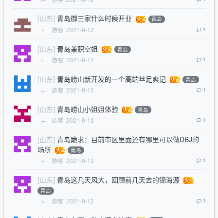
[山东]
青岛御三家什么时候开业
青岛
←
游客
2021-9-12
1
[山东]
青岛兼职空姐
青岛
←
游客
2021-9-12
1
[山东]
青岛崂山新开发的一个高端丝足爽记
青岛
←
游客
2021-9-12
1
[山东]
青岛崂山小姐姐体验
青岛
←
游客
2021-9-12
1
[山东]
青岛跪求：目前市区里面还有哪里可以做DBJ的
场所
青岛
←
游客
2021-9-12
1
[山东]
青岛这几天风大，回顾前几天去的锦海源
青岛
←
游客
2021-9-12
1