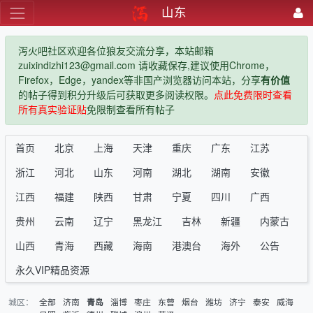
山东
泻火吧社区欢迎各位狼友交流分享，本站邮箱
zuixindizhi123@gmail.com 请收藏保存,建议使用Chrome，
Firefox，Edge，yandex等非国产浏览器访问本站，分享
有价值
的帖子得到积分升级后可获取更多阅读权限。
点此免费限时查看
所有真实验证贴
免限制查看所有帖子
首页
北京
上海
天津
重庆
广东
江苏
浙江
河北
山东
河南
湖北
湖南
安徽
江西
福建
陕西
甘肃
宁夏
四川
广西
贵州
云南
辽宁
黑龙江
吉林
新疆
内蒙古
山西
青海
西藏
海南
港澳台
海外
公告
永久VIP精品资源
城区：
全部
济南
淄博
枣庄
东营
烟台
潍坊
济宁
泰安
威海
青岛