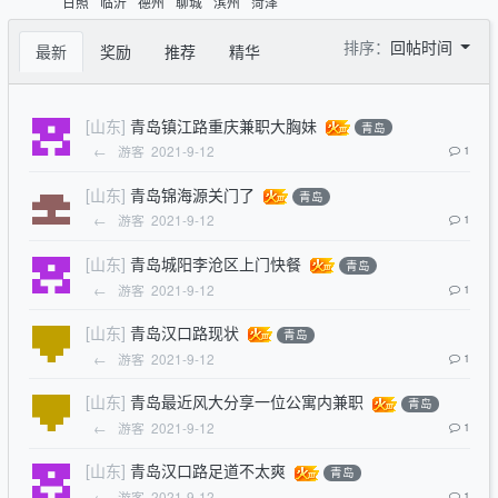
日照
临沂
德州
聊城
滨州
菏泽
排序：
回帖时间
最新
奖励
推荐
精华
[山东]
青岛镇江路重庆兼职大胸妹
青岛
←
游客
2021-9-12
1
[山东]
青岛锦海源关门了
青岛
←
游客
2021-9-12
1
[山东]
青岛城阳李沧区上门快餐
青岛
←
游客
2021-9-12
1
[山东]
青岛汉口路现状
青岛
←
游客
2021-9-12
1
[山东]
青岛最近风大分享一位公寓内兼职
青岛
←
游客
2021-9-12
1
[山东]
青岛汉口路足道不太爽
青岛
←
游客
2021-9-12
1