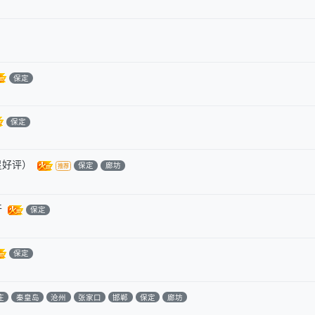
保定
保定
星好评）
保定
廊坊
干
保定
保定
庄
秦皇岛
沧州
张家口
邯郸
保定
廊坊