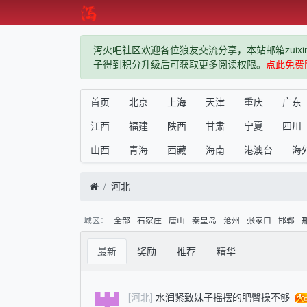
泻火吧社区欢迎各位狼友交流分享，本站邮箱zuixindiz
子得到积分升级后可获取更多阅读权限。
点此免费
首页
北京
上海
天津
重庆
广东
江西
福建
陕西
甘肃
宁夏
四川
山西
青海
西藏
海南
港澳台
海
河北
城区：
全部
石家庄
唐山
秦皇岛
沧州
张家口
邯郸
最新
奖励
推荐
精华
[河北]
水润紧致妹子摇摆的肥臀操不够