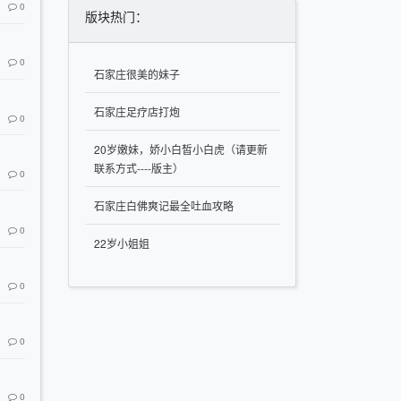
0
版块热门：
0
石家庄很美的妹子
石家庄足疗店打炮
0
20岁嫩妹，娇小白皙小白虎（请更新
联系方式----版主）
0
石家庄白佛爽记最全吐血攻略
0
22岁小姐姐
0
0
0