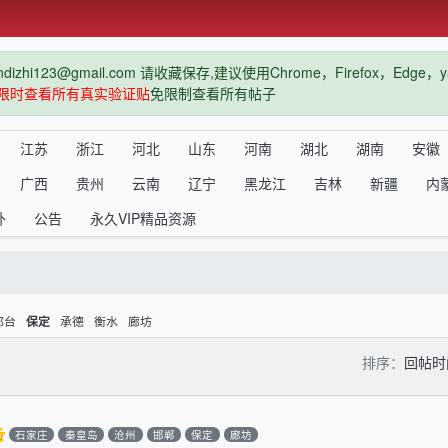
hi123@gmail.com 请收藏保存,建议使用Chrome，Firefox，Ed
限时查看所有真实验证贴
免限制查看所有帖子
江苏
浙江
河北
山东
河南
湖北
湖南
安徽
广西
贵州
云南
辽宁
黑龙江
吉林
新疆
内
外
公告
永久VIP精品资源
邢台
承德
衡水
廊坊
保定
排序：
回帖
石家庄
秦皇岛
沧州
邯郸
保定
廊坊