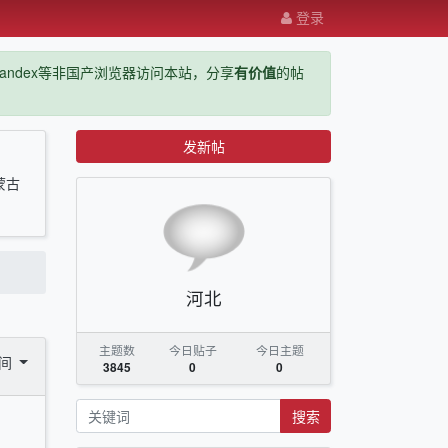
登录
ge，yandex等非国产浏览器访问本站，分享
有价值
的帖
发新帖
蒙古
河北
主题数
今日贴子
今日主题
时间
3845
0
0
搜索