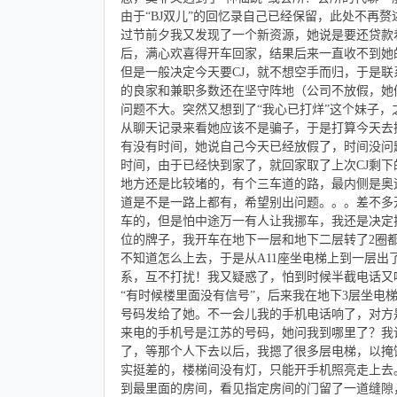
由于“BJ双儿”的回忆录自己已经保留，此处不再赘
过节前夕我又发现了一个新资源，她说是要还贷款
后，满心欢喜得开车回家，结果后来一直收不到她
但是一般决定今天要CJ，就不想空手而归，于是
的良家和兼职多数还在坚守阵地（公司不放假，她
问题不大。突然又想到了“我心已打烊”这个妹子
从聊天记录来看她应该不是骗子，于是打算今天去
有没有时间，她说自己今天已经放假了，时间没问
时间，由于已经快到家了，就回家取了上次CJ剩下
地方还是比较堵的，有个三车道的路，最内侧是奥
道是不是一路上都有，希望别出问题。。。差不多
车的，但是怕中途万一有人让我挪车，我还是决定
位的牌子，我开车在地下一层和地下二层转了2圈
不知道怎么上去，于是从A11座坐电梯上到一层出
系，互不打扰！我又疑惑了，怕到时候半截电话又响
“有时候楼里面没有信号”，后来我在地下3层坐电
号码发给了她。不一会儿我的手机电话响了，对方
来电的手机号是江苏的号码，她问我到哪里了？我
了，等那个人下去以后，我摁了很多层电梯，以掩
实挺差的，楼梯间没有灯，只能开手机照亮走上去。
到最里面的房间，看见指定房间的门留了一道缝隙