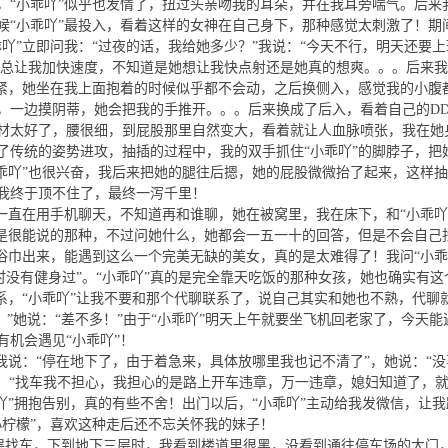
，“小乖吖”似乎也发情了，扭过头亲吻我的耳朵，并在我耳旁喘气。后来
候“小乖吖”最投入，看着这样的女神在自己身下，那种感觉太刺激了！期
吖”立即问我：“过夜的话，我给她多少？”我说：“今天不行，明天还要上
”总让我加快速度，不知道是她想让我快点射还是她真的想爽。。。后来我
很紧，她坐在我上面抱着的时候似乎都不会动，之后换侧入，感觉我的小腹
，一边摸阴蒂，她会把我的手推开。。。后来换成了后入，看着自己的D
材太好了，腰很细，到屁股那里自然变大，看着就让人血脉喷张，我在她
了传统的姿势进攻，抽插的过程中，我的双手抓住“小乖吖”的脚脖子，把
乖吖”也很兴奋，我后来把她的腿往后摁，她的屁股微微抬了起来，这样
我终于顶不住了，最终一泻千里！
一直在用手机聊天，不知道再和谁聊，她在被窝里，我在床下，和“小乖吖
不是很能说的那种，不过问她什么，她都会一五一十的回答，但是不会自己
浴巾出来，能遇到这么一个完美无缺的美女，真的是太难得了！我问“小乖
平时没有健身过”。“小乖吖”真的是完全靠天吃饭的那种女孩，她也确实有这
系，“小乖吖”让我不要和那个代聊联系了，说自己其实和她也不熟，代聊
0？”她说：“差不多！”由于“小乖吖”明天上午就要坐飞机回老家了，今天能
机会遇见“小乖吖”！
我说：“停在地下了，由于着急来，具体放哪里我也记不清了”，她说：“没
说：“找车我不担心，我担心的是路上开车违章，万一违章，媳妇知道了，
吖”拥抱告别，真的有些不舍！出门以后，“小乖吖”主动给我发微信，让我
小柠檬”，喜欢这种走后还不忘关怀我的妹子！
三层找车，下到地下三层时，我看到楼道里很黑，没看到通往停车场的大门