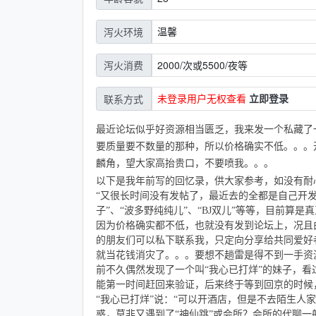
温馨
泻火环境
2000/次或5500/夜等
泻火消费
未登录用户无权查看
立即登录
联系方式
最近论坛似乎好资源相当匮乏，我来发一个私藏了
要质量要不数量的那种，所以价格确实不低。。。
麟角，望大家高抬贵口，不要喷我。。。
以下是我年前写的回忆录，供大家参考，如没有耐
“又很长时间没有发帖了，最近去的全都是自己开
子
”、“
波多野纯纯儿
”、“BJ
双儿
”等等，目前算是
因为价格确实都不低，也就没有发到论坛上，况且
的朋友们可以私下联系我，只定向分享给共同爱好
就当花钱消灾了。。。要想不趟雷是得不到一手资源
前不久偶然发现了一个叫“我心已打烊”的妹子，
能第一时间赶回来验证，后来终于等到回京的时候
“我心已打烊”说：“可以开酒店，但是不去陌生人
惑，莫非又遇到了“神仙跳”或会所？会所的代聊一