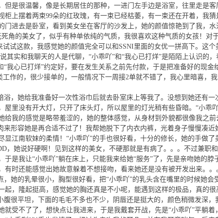
，但是很温馨，像是长期居住的那种，一进门左手边是浴室，往里走是客
视柜上摆着两束99朵的红玫瑰，有一束已经枯萎，有一束还在开着，我猜
的门进去是卧室，看到美女坐在客厅的沙发上，她的颜值惊艳到了我，水
度无死角的美女了，似乎有种单依纯的气质，我很喜欢这种气质的女孩！对
以来试试这款，我感觉她的颜值完全可以和SSNI里面的女优一拼高下。这个
”说其实和我聊天的人是代聊，“小乖吖”和“我心已打烊”是陌陌上认识的，
和“我心已打烊”约定好，要在发生关系之前先付款，于是把准备好的现金
术类工作的，很少接单的，一般情况下一周接2单就不错了，我心里暗喜，我
有陪浴，她给我准备好一次性浴巾后就去卧室床上等我了。没想到她还有一
，屋里没有开大灯，只开了床头灯，所以屋里的灯光稍有些昏暗。“小乖吖
她给我的感觉是略带羞涩的，她的整体感觉，从身材到外貌都很像我之前
有肉来形容她是再合适不过了！我帮她脱下了内衣内裤，光着身子慢慢凑近
尽显江南软妹的柔情！“小乖吖”的手也很好看，十分的修长，她的手做了
DD，她说好硬啊！见到这样的美女，不硬那就是有病了。。。不过兼职
于是我让“小乖吖”躺在床上，只能我来给她“服务”了，先是亲吻她的脖
，有时还能感觉出她故意躲着不想接吻，看来她还是没有被开发出来。。
点，她的乳晕很小，胸型很好看，把“小乖吖”的乳头含在嘴里的时候她会
一起，隆起挺高，感觉她的胸还真是不小呢，能遇到这样的极品，真的很
的小腹很平坦，下面的毛毛不多也不少，阴唇还是挺大的，颜色稍微发深，
她就受不了了，想快点让我进来，于是我戴套开战，先是“小乖吖”平躺着