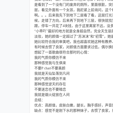
是看到了一个没有门的废弃的厕所，里面很脏，突
层，看见外面有一个女孩，我赶紧上前询问，这个
啊。。。后来我先下到地下二层看了看，这层灯光
候，走错了方向，后来再下到地下三层，很快就找
蹭，停车一共花了4块钱，由于这里离家不远，没
“小乖吖”最好的地方就是全身超自然，完全天生丽质
淡妆，她的颜值一定超过了“苏沫沫”和“初雪”，
她比较符合我的审美吧，我也超喜欢她这种有教养
有时候去惯了良家，对颜值方面要求过低，偶尔换
想起了一首歌曲很符合那时的心情：
我的气质你模仿不来
那种感觉我与生俱来
不要P chart不要美颜
我就是天仙坠落到凡间
我的气质你模仿不来
那种感觉逆天的存在
不要迷恋也不要暗恋
我就是烟火绽放在人间
总结：
优点：高颜值，皮肤白嫩，腿长，胸手感好，声音
缺点：感觉不是刚下水的那种妹子，去惯了良家，