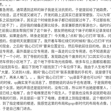
述。。。
着急用钱，通常遇到这样的妹子我是无法抗拒的，于是提前给了她路费，
的信息，这才知道又被坑了，开发的路上这其实已是家常便饭、习以为常
联系之前加的妹子，其实这个时候很多妹子都已经回家过年了，不过那些有
们走不了）。还好我的储备还算比较多，良家兼职类的客源也少，临时约
，之前我让朋友帮我打探了这个妹子，朋友把他和这个妹子的聊天记录发给
探探，如果是会所，转身走就是了！今天晚上7点和“我心已打烊”联系，
题的，但是明天就要回家了。我开着车等红绿灯的时候和“我心已打烊”约
的现金，之后和“我心已打烊”要来位置定位，然后导航前往目的地。路上
运专用道，最外面是公交专用道，我一直走的公交专用道，也不知道奥运
开了一个小时，到了导航的位置，发现路边有个废弃的大门口其实可以免
把车停到小区地下了，这个地下停车场光线昏暗，很多车位上面都挂着固
都没找到车位，最后下到地下3层找到了1个车位停下来。我由于人生地不
了大厦，又进到A1座。期间“我心已打烊”联系我要我的手机号，说是便于
了，再来人堵门。。。我问“我心已打烊”：“qq语音不是也可以吗？”她
梯的时候，qq确实发不出消息了，想想她说的话似乎也有道理，于是我把
是个女孩，她的声音还是挺好听的，没有口音，所以听不出她是哪里人，
说已经上电梯了，由于电梯里还有个陌生人，于是我也没有多说就把电话
饰我的行踪，并且提前一层下了电梯，走楼道上到指定楼层，这个楼的环
到了指定楼层的楼道，我感觉这里的布局和gogo新时代的布局有点像，
，于是自己推门进去。