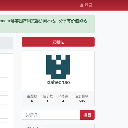
登录
ge，yandex等非国产浏览器访问本站，分享
有价值
的帖
发新帖
xiahechao
主题数
帖子数
精华数
注册排名
4
1
4
505
搜索