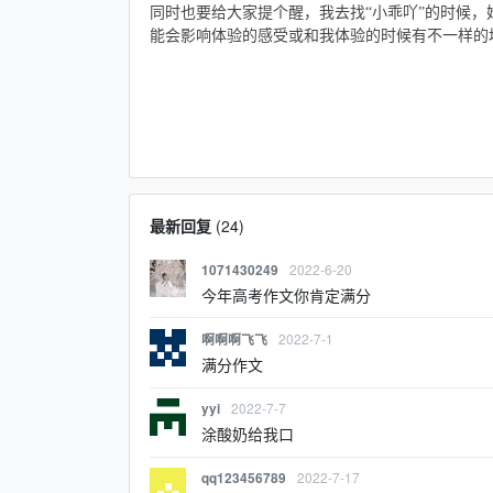
同时也要给大家提个醒，我去找“小乖吖”的时候，
能会影响体验的感受或和我体验的时候有不一样的
最新回复
(
24
)
2022-6-20
1071430249
今年高考作文你肯定满分
2022-7-1
啊啊啊飞飞
满分作文
2022-7-7
yyi
涂酸奶给我口
2022-7-17
qq123456789