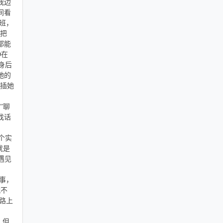
我边
间看
班，
把
都能
D在
身后
她的
抽插她
”聊
找话
个实
就是
遇见
事，
就不
路上
，但