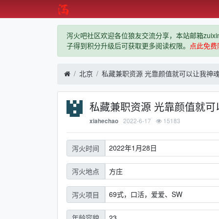
泻火吧社区欢迎各位狼友交流分享，本站邮箱zuixindiz
子得到积分升级后可获取更多阅读权限。
点此免费
北京
私藏兼职资源 光靠颜值就可以让我神魂
私藏兼职资源 光靠颜值就可
2022-6-17
15183
xiahechao
2022年1月28日
泻火时间
方庄
泻火地点
69式，口活，爱爱、SW
泻火项目
23
年龄容貌