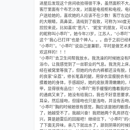
进屋后发现这个房间收拾得很干净，虽然面积不大
客厅里面有个布艺沙发，对面是电视柜和电视，电
户送给她的，喜欢她的人应该不在少数！客厅左边
的大眼睛，高鼻梁，清纯到了极致，可称为360
控控来说，比如喜欢“思凡”、“妮宝”的朋友，可
的昵称叫小乖吖”，她今年23岁，江苏人，“小乖吖
这个“我心已打烊”也是个神人。。。由于之前已经
“小乖吖”。“小乖吖”说自己是兼职，平时是做艺
欢这样的！！！
“小乖吖”去卫生间帮我放水，我洗澡的时候她没
浴巾，让我感觉到了一丝职业的气息。我洗完上床
经在被窝里等我了，但她的内衣内裤都还没有脱，
的良家“朵荔”，修长笔直的腿，用穿衣显瘦脱衣
摸着她的身体，手感超好，她的皮肤滑滑嫩嫩的，
甲，显得很有品位！“小乖吖”用手缓慢的撸着我的
的通病又来了，她没有给我口，我也不好意思要求，
耳朵，然后接吻，但接吻也只是浅吻，并没有舌吻
“小乖吖”胸的时候她很有感觉，胸应该是她的敏感
了，她越受不了，我越兴奋！我把她两个乳房挤在
兴，算是趟雷后的回报吧！继续往下，“小乖吖”
了下面无异味，亲几下就出水了，舔到阴蒂的时候