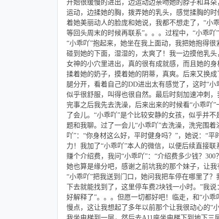
开始很缓慢的进出，边运动边亲吻她的脖子和耳朵
运动，边揉她的胸，拨弄她的乳头，感觉揉胸的时
着她美丽动人的脸庞和她说，我都不想走了，“小乖
等回头周末的时候再联系”。。。过程中，“小乖吖
“小乖吖”抱起来，她坐在我上面动，我把她抱得
碰到她的下面，湿湿的，太爽了！我一边摸他乳头
女神的小穴里进出，真的很有成就感，而且她的身
揉着她的奶子，摸着她的阴蒂，真爽。后来又换成
腿分开，看着自己的DD进出太有感觉了，这时“小
似乎很舒服，叫得也很自然。最后时刻加速冲刺，
完事之后我先去洗澡，后来出来的时候看“小乖吖”
了会儿。“小乖吖”是个比较安静的女孩，似乎并
题和我聊。过了一会儿“小乖吖”去洗澡，洗完围着
吖”：“你身材这么好，平时健身吗？”，她说：“
力！我加了“小乖吖”本人的微信，以便后续直接联
赚个介绍费，我问“小乖吖”：“介绍费多少钱？30
她也算是缘分吧，感谢之前坑我的那个妹子，让我有
“小乖吖”把我送到门口，她问我把车停在哪里了？
下去就能找到了，这里停车费2块钱一小时。”我
好解释了”。。。但愿一切都好吧！临走，和“小乖
慢点，这让我想起了多年以前那个让我很动心的“
我坐电梯到一层，然后去A11座坐电梯下到地下