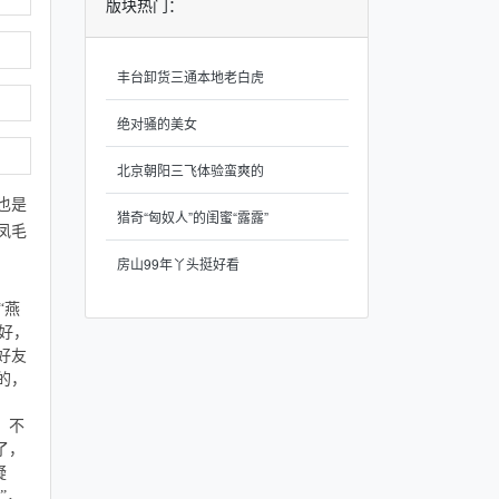
版块热门：
丰台卸货三通本地老白虎
绝对骚的美女
北京朝阳三飞体验蛮爽的
也是
猎奇“匈奴人”的闺蜜“露露”
凤毛
房山99年丫头挺好看
“
燕
好，
好友
的，
，不
了，
疑
”，