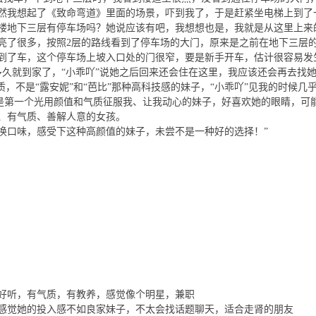
然我想起了《致命弯道》里面的场景，吓到我了，于是赶紧坐电梯上到了
楼地下三层有停车场吗？她说应该有吧，我想想也是，我就是从这里上来
亮了很多，按照2层的路线看到了停车场的大门，原来是之前在地下三层
到了车，这个停车场上坡入口处的门很窄，要是新手开车，估计很容易发
多久就到家了，“小乖吖”说她之后回来还会住在这里，我应该还会再去找
，不是“露安妮”和“芭比”那种高科技感的妹子，“小乖吖”见我的时候几
她是第一个光用颜值和气质征服我、让我动心的妹子，好喜欢她的眼睛，可
、有气质、善解人意的女孩。
换口味，感受下这种高颜值的妹子，未尝不是一种好的选择！”
好听，有气质，有教养，感觉像个明星，兼职
感觉她的投入感不如良家妹子，不太会找话题聊天，适合走肾的朋友