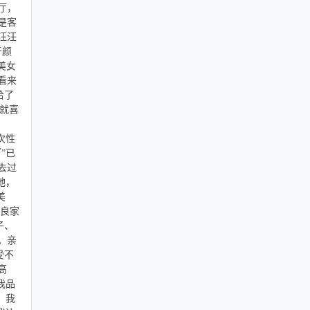
厅，
是客
汪汪
于颜
美女
看来
给了
就喜
次性
”已
去过
她，
美
和良家
子、
。亲
受不
高
我品
，我