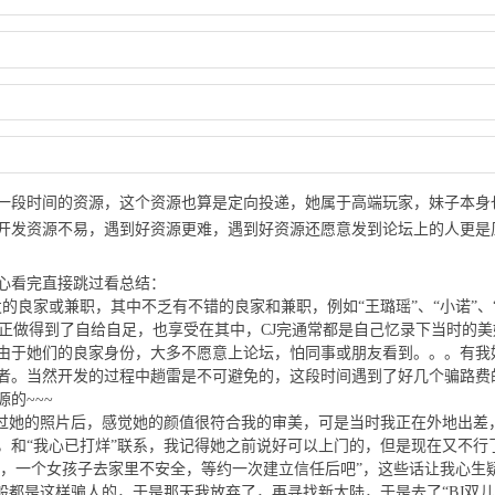
一段时间的资源，这个资源也算是定向投递，她属于高端玩家，妹子本身
开发资源不易，遇到好资源更难，遇到好资源还愿意发到论坛上的人更是
心看完直接跳过看总结：
发的良家或兼职，其中不乏有不错的良家和兼职，例如“
王璐瑶
”、“小诺”、
真正做得到了自给自足，也享受在其中，CJ完通常都是自己忆录下当时的美
由于她们的良家身份，大多不愿意上论坛，怕同事或朋友看到。。。有我
者。当然开发的过程中趟雷是不可避免的，这段时间遇到了好几个骗路费
的~~~
看过她的照片后，感觉她的颜值很符合我的审美，可是当时我正在外地出差
，和“我心已打烊”联系，我记得她之前说好可以上门的，但是现在又不行
家，一个女孩子去家里不安全，等约一次建立信任后吧”，这些话让我心生
般都是这样骗人的，于是那天我放弃了，再寻找新大陆，于是去了“BJ双儿