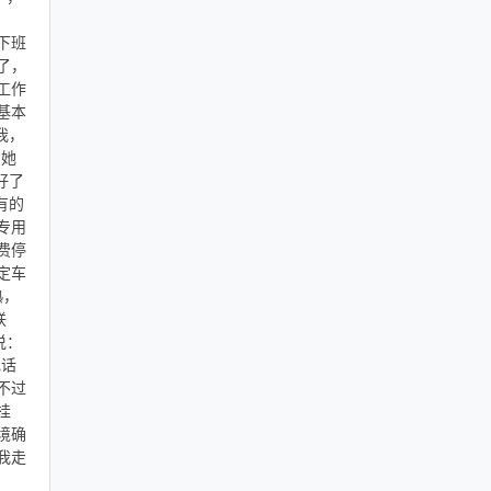
下班
了，
工作
基本
我，
问她
好了
有的
专用
费停
定车
熟，
联
说：
电话
不过
挂
境确
我走