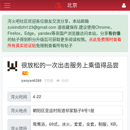
北京
泻火吧社区欢迎各位狼友交流分享，本站邮箱
zuixindizhi123@gmail.com 请收藏保存,建议使用Chrome，
Firefox，Edge，yandex等非国产浏览器访问本站，分享
有价值
的帖子得到积分升级后可获取更多阅读权限。
点此免费限时查看
所有真实验证贴
免限制查看所有帖子
很放松的一次出击服务上乘值得品尝
3月前
1643
yanyan6288
4-22
泻火时间
朝阳区亚运村街道祁家豁子8号1层
泻火地点
鸳鸯浴，69式，冰火，爱爱，全套，制服，KB，
泻火项目