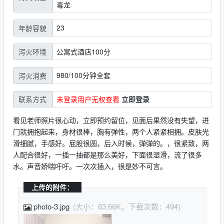
毒龙
23
年龄容貌
公寓式酒店100分
泻火环境
980/100分钟全套
泻火消费
未登录用户无权查看
立即登录
联系方式
看见老师照片很心动，立即预约留位，见面后果然没有失望，进
门就拥抱起来，身材很棒，胸有弹性，两个人紧紧相拥。皮肤光
滑细腻，手感好。屁股很圆，后入时候，弹弹的。，很紧致，两
人配合很好，一插一抽都是那么美好，下面很湿滑，流了很多
水。声音娇喘吁吁。一次次插入，很是妙不可言。
上传的附件：
photo-3.jpg
(大小：63.66K，下载次数：494)